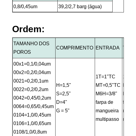
0,8/0,45um
39,2/2,7 barg (água)
Ordem:
TAMANHO DOS
COMPRIMENTO
ENTRADA
TOM
POROS
00x1=0,1/0,04um
00x2=0,2/0,04um
1T=1"TC
1T=1
0021=0,2/0,1um
H=1,5"
MT=0,5"TC
MT=0
0022=0,2/0,2um
S=2,5"
M6H=3/8"
M6H=
0042=0,45/0,2um
D=4"
farpa de
farpa
0064=0,65/0,45um
G = 5"
mangueira
mangu
0104=1,0/0,45um
multipasso
multi
0106=1,0/0,65um
0108/1,0/0,8um